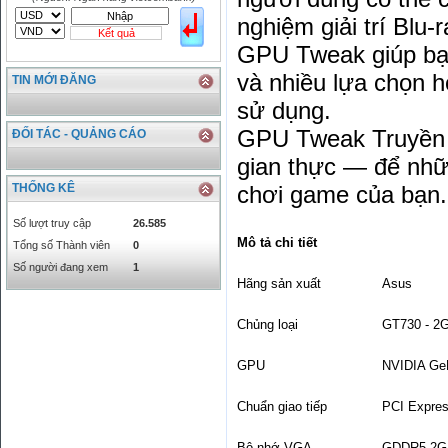
SGD
16755.29
17427.08
nghiệm giải trí Blu
Kết quả
THB
666.2
786.99
GPU Tweak giúp bạn 
CAD
17223.74
18058.21
và nhiều lựa chọn h
TIN MỚI ĐĂNG
CHF
23161.62
24283.77
sử dụng.
DKK
0
3531.88
INR
0
340.14
GPU Tweak Truyền p
ĐỐI TÁC - QUẢNG CÁO
KRW
18.01
21.12
gian thực — để nhữn
KWD
0
79758.97
THỐNG KÊ
chơi game của bạn.
MYR
0
5808.39
NOK
0
2658.47
Số lượt truy cập
26.585
RMB
3272
1
Mô tả chi tiết
Tổng số Thành viên
0
RUB
0
418.79
Số người đang xem
1
SAR
0
6457
Hãng sản xuất
Asus
SEK
0
2503.05
Chủng loại
GT730 - 2G
GPU
NVIDIA Ge
Chuẩn giao tiếp
PCI Expres
Bộ nhớ VGA
GDDR5 2G