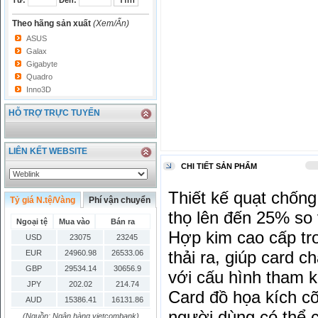
Từ:
Đến:
Theo hãng sản xuất
(Xem/Ẩn)
ASUS
Galax
Gigabyte
Quadro
Inno3D
HỖ TRỢ TRỰC TUYẾN
LIÊN KẾT WEBSITE
CHI TIẾT SẢN PHẨM
Thiết kế quạt chống
Tỷ giá N.tệ/Vàng
Phí vận chuyển
thọ lên đến 25% so
Ngoại tệ
Mua vào
Bán ra
Hợp kim cao cấp tro
USD
23075
23245
thải ra, giúp card 
EUR
24960.98
26533.06
GBP
29534.14
30656.9
với cấu hình tham 
JPY
202.02
214.74
Card đồ họa kích c
AUD
15386.41
16131.86
người dùng có thể c
HKD
2906.04
3028.6
(Nguồn: Ngân hàng vietcombank)